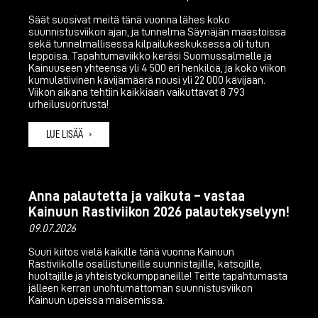
Säät suosivat meitä tänä vuonna lähes koko
suunnistusviikon ajan, ja tunnelma Säynäjän maastoissa
sekä tunnelmallisessa kilpailukeskuksessa oli tutun
leppoisa. Tapahtumaviikko keräsi Suomussalmelle ja
Kainuuseen yhteensä yli 4 500 eri henkilöä, ja koko viikon
kumulatiivinen kävijämäärä nousi yli 22 000 kävijään.
Viikon aikana tehtiin kaikkiaan vaikuttavat 8 793
urheilusuoritusta!
LUE LISÄÄ
Anna palautetta ja vaikuta – vastaa
Kainuun Rastiviikon 2026 palautekyselyyn!
09.07.2026
Suuri kiitos vielä kaikille tänä vuonna Kainuun
Rastiviikolle osallistuneille suunnistajille, katsojille,
huoltajille ja yhteistyökumppaneille! Teitte tapahtumasta
jälleen kerran unohtumattoman suunnistusviikon
Kainuun upeissa maisemissa.