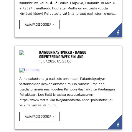
suunnistusviikolle! 🌲 📍 Paikka: Paljakka, Puolanka 📅 Aika: 4.–
9.7.2027 Ilmoittaudu huoletta: Meillä on nyt toista vuotta
käytössä kätevä Peruutusturva! Sillä turvaat osallistumismaks...
AVAA FACEBOOKISSA
KAINUUN RASTIVIIKKO - KAINUU
ORIENTEERING WEEK FINLAND
10.07.2026 05:23:06
Anna palautetta ja osallistu arvontaan! Palautekyselyyn
vastanneiden kesken arvotaan muun muassa ilmainen
osallistuminen ensi vuoden Kainuun Rastiviikolle Puolangan
Paljakkaan. Lue lisää ja vastaa palautekyselyyn:
https://www.rastiviikko.fi/ajankohtaista/Anna-palautetta-ja-
vaikuta-vastaa-Kainuun...
AVAA FACEBOOKISSA