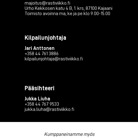
majoitus@rastiviikko.fi
Urho Kekkosen katu 4 B, 1. krs, 87100 Kajaani
Toimisto avoinna ma, ke ja pe klo 9.00-15.00
Kilpailunjohtaja
Jari Anttonen
+358 44 761 3886
kilpailunjohtaja@rastiviikko.fi
Pääsihteeri
Jukka Liuha
+358 44 767 9533
jukka.liuha@rastiviikko.fi
Kumppaneinamme myös