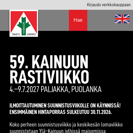
Kirjaudu verkkokauppaan
Hae
59. KAINUUN
RASTIVIIKKO
4.–9.7.2027 PALJAKKA, PUOLANKA
ILMOITTAUTUMINEN SUUNNISTUSVIIKOLLE ON KÄYNNISSÄ!
ENSIMMÄINEN HINTAPORRAS SULKEUTUU 30.11.2026.
Koko perheen suunnistusviikko ja keskikesän lomaviikko
suunnistetaan Ylä-Kainuun jylhissä maisemissa