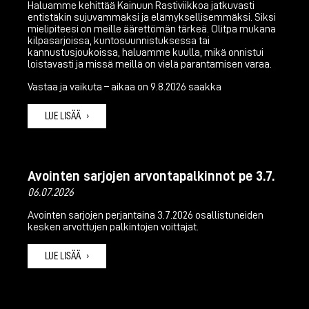
Haluamme kehittää Kainuun Rastiviikkoa jatkuvasti
entistäkin sujuvammaksi ja elämyksellisemmäksi. Siksi
mielipiteesi on meille äärettömän tärkeä. Olitpa mukana
kilpasarjoissa, kuntosuunnistuksessa tai
kannustusjoukoissa, haluamme kuulla, mikä onnistui
loistavasti ja missä meillä on vielä parantamisen varaa.
Vastaa ja vaikuta – aikaa on 9.8.2026 saakka
LUE LISÄÄ
Avointen sarjojen arvontapalkinnot pe 3.7.
06.07.2026
Avointen sarjojen perjantaina 3.7.2026 osallistuneiden
kesken arvottujen palkintojen voittajat.
LUE LISÄÄ