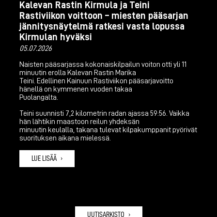
Kalevan Rastin Kirmula ja Teini
Rastiviikon voittoon – miesten pääsarjan
jännitysnäytelmä ratkesi vasta lopussa
Kirmulan hyväksi
05.07.2026
Naisten pääsarjassa kokonaiskilpailun voiton otti yli 11
minuutin erolla Kalevan Rastin Marika
Teini. Edellinen Kainuun Rastiviikon pääsarjavoitto
hänellä on kymmenen vuoden takaa
Puolangalta.
Teini suunnisti 7,2 kilometrin radan ajassa 59:56. Vaikka
hän lähtikin maastoon reilun yhdeksän
minuutin keulalla, takana tulevat kilpakumppanit pyörivät
suorituksen aikana mielessä.
LUE LISÄÄ
UUTISARKISTO