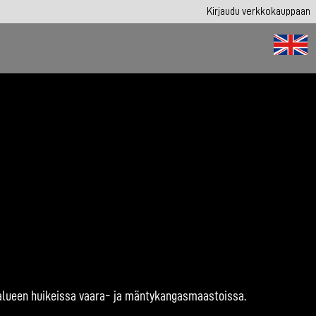
Kirjaudu verkkokauppaan
 alueen huikeissa vaara- ja mäntykangasmaastoissa.