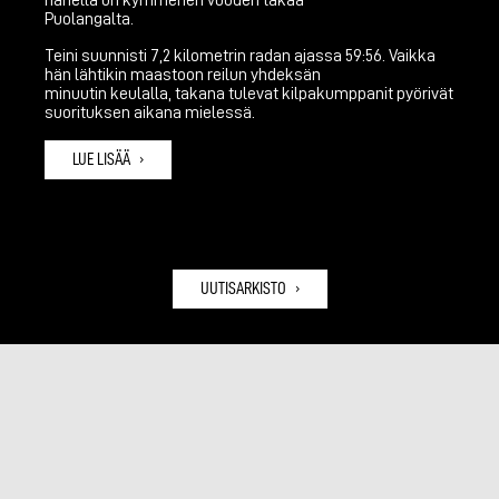
Puolangalta.
Teini suunnisti 7,2 kilometrin radan ajassa 59:56. Vaikka
hän lähtikin maastoon reilun yhdeksän
minuutin keulalla, takana tulevat kilpakumppanit pyörivät
suorituksen aikana mielessä.
LUE LISÄÄ
UUTISARKISTO