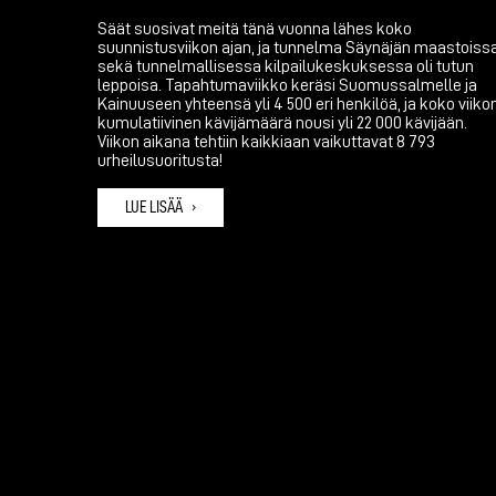
Säät suosivat meitä tänä vuonna lähes koko
suunnistusviikon ajan, ja tunnelma Säynäjän maastoiss
sekä tunnelmallisessa kilpailukeskuksessa oli tutun
leppoisa. Tapahtumaviikko keräsi Suomussalmelle ja
Kainuuseen yhteensä yli 4 500 eri henkilöä, ja koko viiko
kumulatiivinen kävijämäärä nousi yli 22 000 kävijään.
Viikon aikana tehtiin kaikkiaan vaikuttavat 8 793
urheilusuoritusta!
LUE LISÄÄ