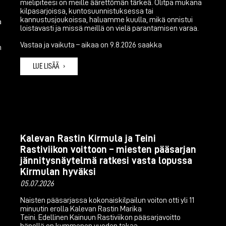
mielipiteesi on meille äärettömän tärkeä. Olitpa mukana
kilpasarjoissa, kuntosuunnistuksessa tai
kannustusjoukoissa, haluamme kuulla, mikä onnistui
a
loistavasti ja missä meillä on vielä parantamisen varaa.
Vastaa ja vaikuta – aikaa on 9.8.2026 saakka
n
LUE LISÄÄ
Kalevan Rastin Kirmula ja Teini
Rastiviikon voittoon – miesten pääsarjan
jännitysnäytelmä ratkesi vasta lopussa
Kirmulan hyväksi
05.07.2026
Naisten pääsarjassa kokonaiskilpailun voiton otti yli 11
minuutin erolla Kalevan Rastin Marika
Teini. Edellinen Kainuun Rastiviikon pääsarjavoitto
hänellä on kymmenen vuoden takaa