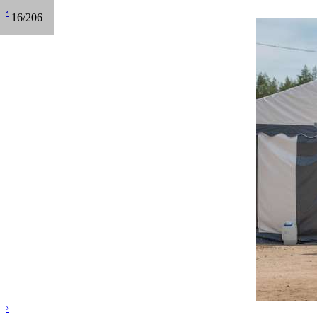
‹
16/206
›