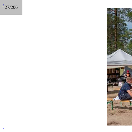
‹
27/206
›