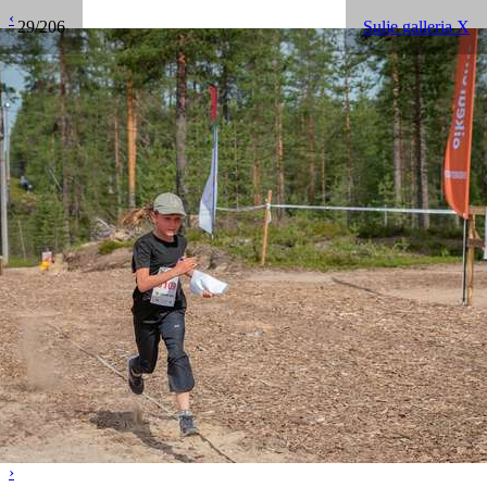
‹
29/206
Sulje galleria X
›