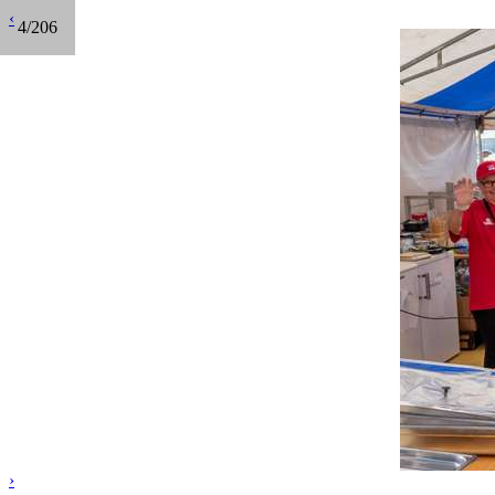
‹
4/206
›