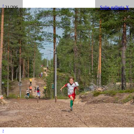
‹
31/206
Sulje galleria X
›