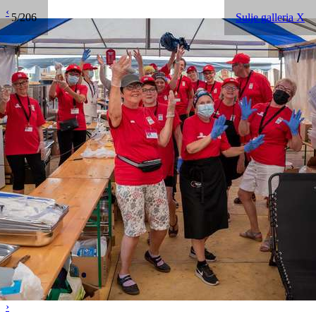
‹
5/206
Sulje galleria X
›