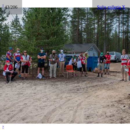
‹
43/206
Sulje galleria X
›