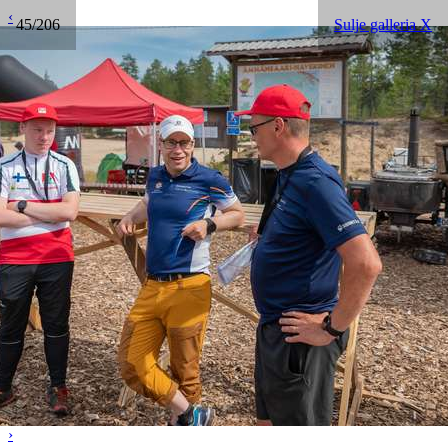
‹
45/206
Sulje galleria X
›