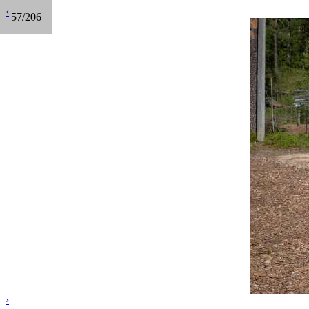
‹
57/206
›