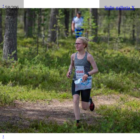
‹
58/206
Sulje galleria X
›