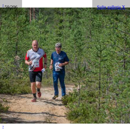
‹
59/206
Sulje galleria X
›