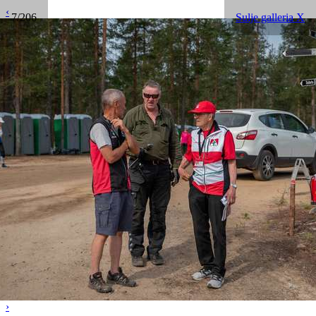
‹
7/206
Sulje galleria X
›