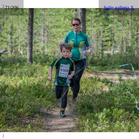
‹
71/206
Sulje galleria X
›