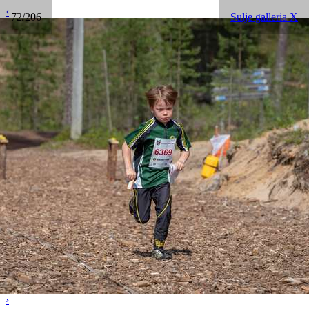
‹
72/206
Sulje galleria X
›