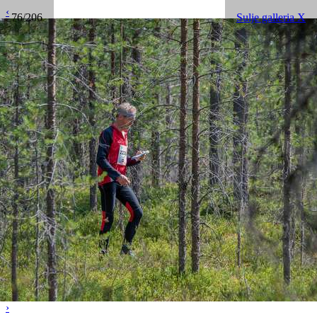
‹
76/206
Sulje galleria X
›