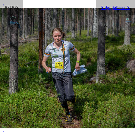
‹
87/206
Sulje galleria X
›