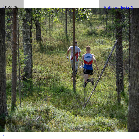
‹
98/206
Sulje galleria X
›