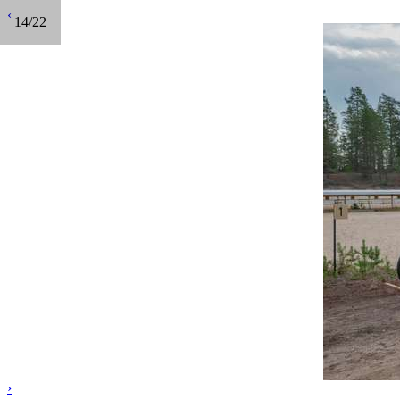
‹
14/22
›