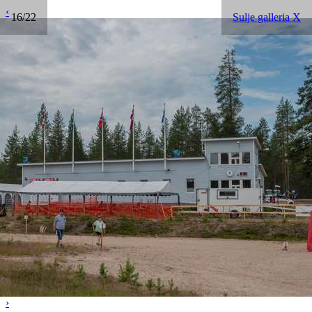
‹
16/22
Sulje galleria X
›