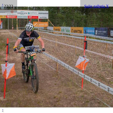
‹
22/22
Sulje galleria X
›