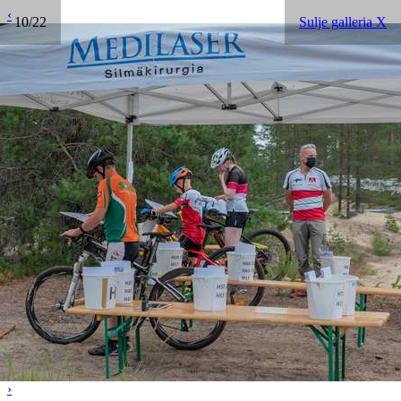
‹
10/22
Sulje galleria X
›