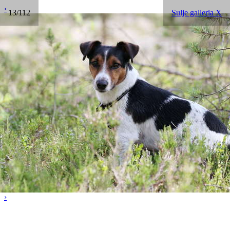
‹
13/112
Sulje galleria X
›