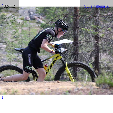
‹
32/112
Sulje galleria X
›