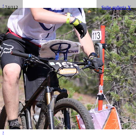
‹
74/112
Sulje galleria X
›