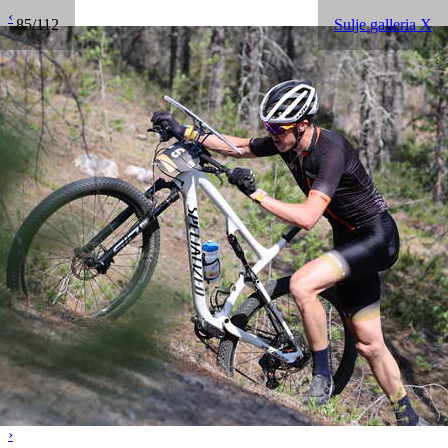
‹
85/112
Sulje galleria X
›