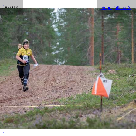
‹
87/219
Sulje galleria X
›