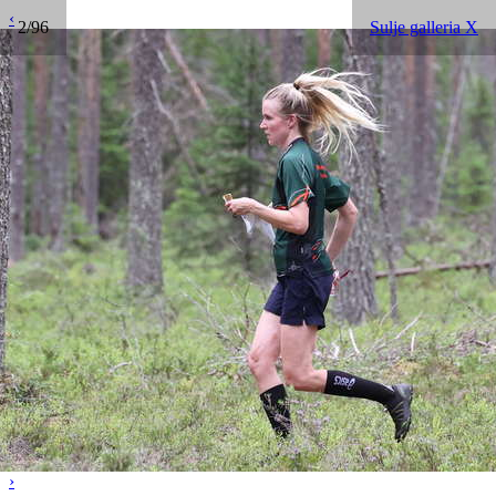
‹
2/96
Sulje galleria X
›