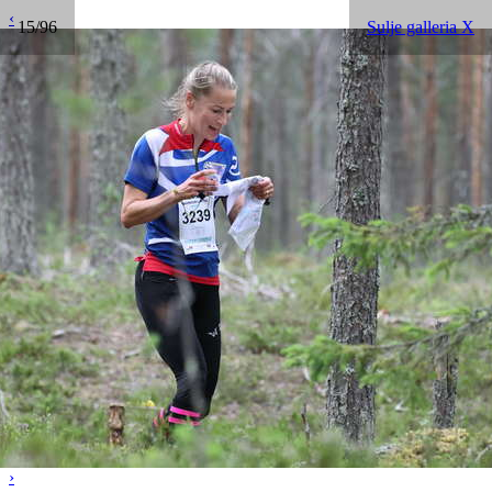
‹
15/96
Sulje galleria X
›