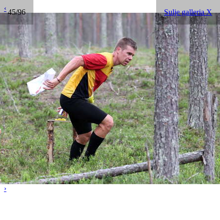
‹
45/96
Sulje galleria X
›