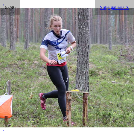
‹
63/96
Sulje galleria X
›