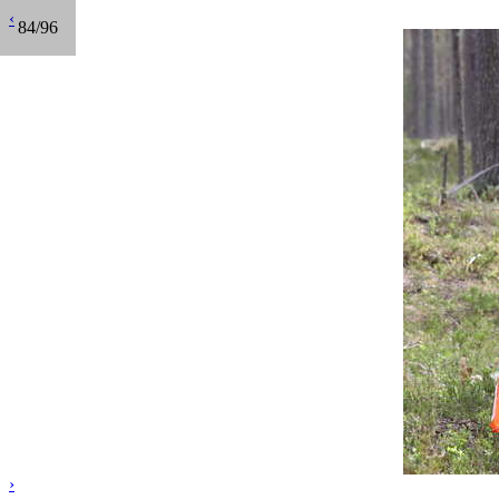
‹
84/96
›