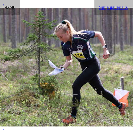
‹
92/96
Sulje galleria X
›