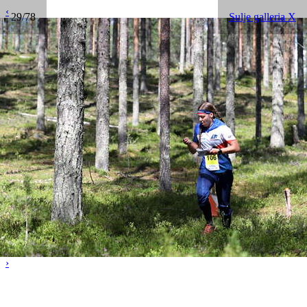
‹
29/78
Sulje galleria X
›