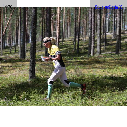
‹
4/78
Sulje galleria X
›