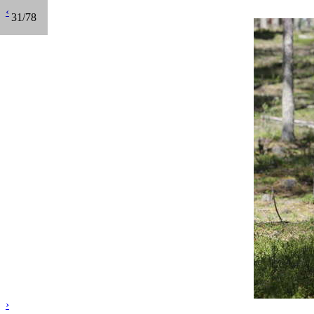
‹
31/78
›