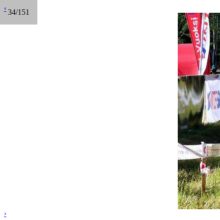
‹
34/151
›