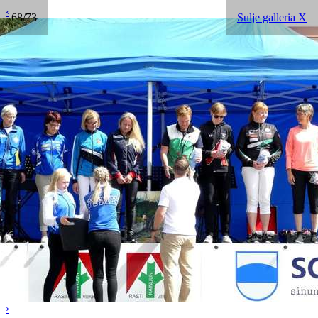
‹
68/73
Sulje galleria X
›