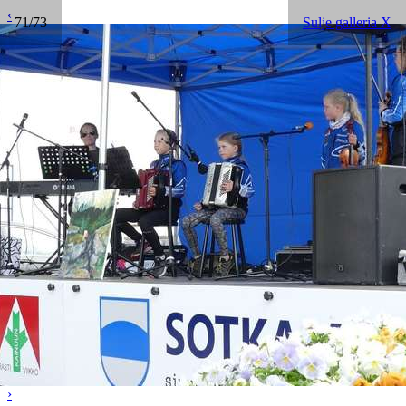
‹
71/73
Sulje galleria X
›