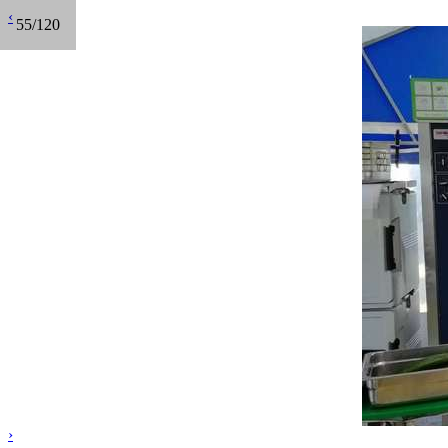
‹
55/120
›