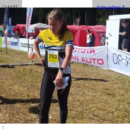
‹
14/137
Sulje galleria X
›