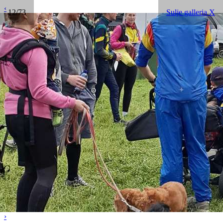
‹
12/73
Sulje galleria X
›