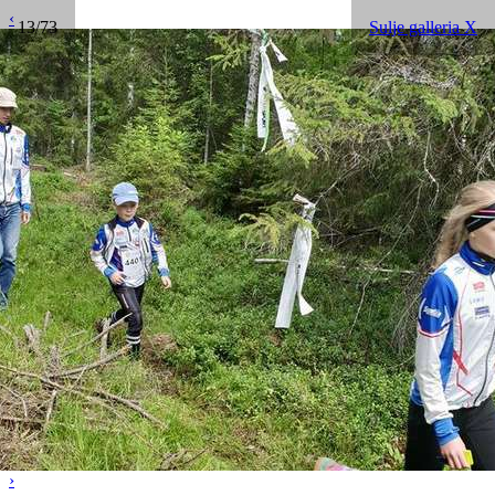
‹
13/73
Sulje galleria X
›