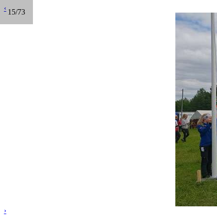
‹
15/73
›