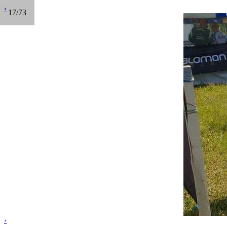
‹
17/73
›