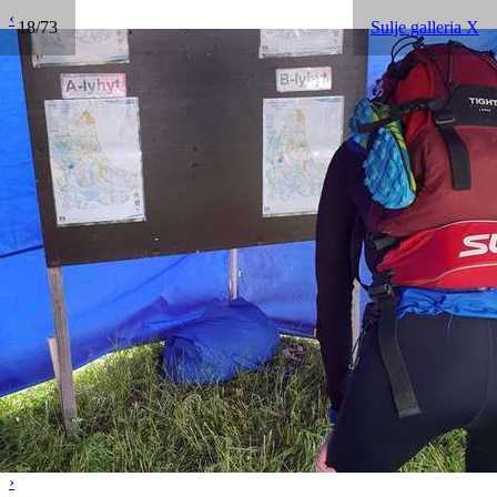
‹
18/73
Sulje galleria X
›