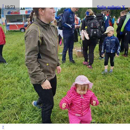
‹
19/73
Sulje galleria X
›