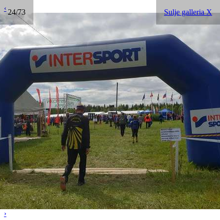
‹
24/73
Sulje galleria X
›