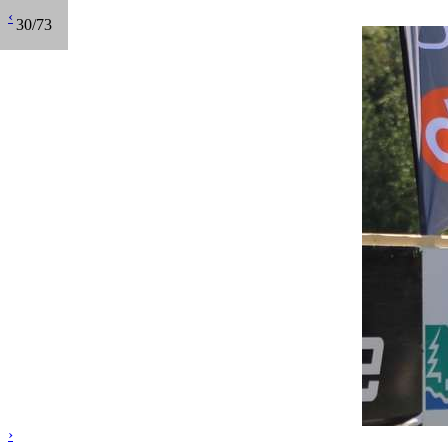
‹
30/73
›